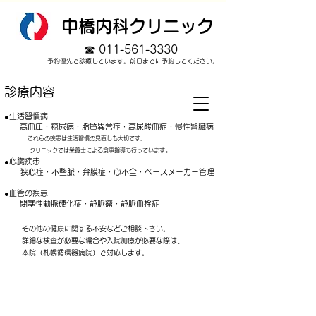
中橋内科クリニック
☎
011-561-3330
​予約優先で診療しています。前日までに予約してください。
診療内容
​●生活習慣病
高血圧・糖尿病・脂質異常症・高尿酸血症・慢性腎臓病
これらの疾患は生活習慣の見直しも大切です。
。
クリニックでは栄養士による食事指導も行っています
●心臓疾患
狭心症・不整脈・弁膜症・心不全・ペースメーカー管理
●血管の疾患
閉塞性動脈硬化症・静脈瘤・静脈血栓症
その他の健康に関する不安などご相談下さい。
詳細な検査が必要な場合や入院加療が必要な際は、
本院（札幌循環器病院）で対応します。